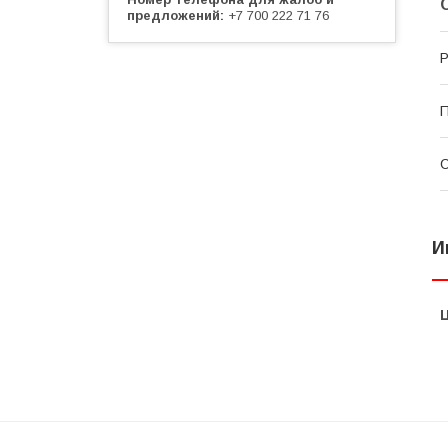
предложений
+7 700 222 71 76
Р
П
С
И