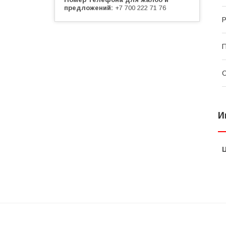
предложений
+7 700 222 71 76
Р
П
С
И