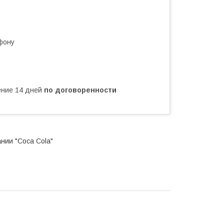
фону
чение 14 дней
по договоренности
нии "Coca Cola"